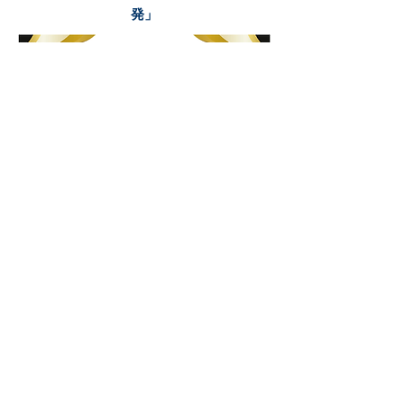
発」
GOODプレゼン賞
伊藤 愼介さん
「ボードゲームカフェ事業」