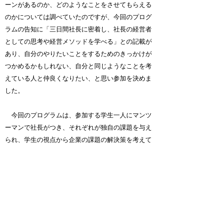
ーンがあるのか、どのようなことをさせてもらえる
のかについては調べていたのですが、今回のプログ
ラムの告知に「三日間社長に密着し、社長の経営者
としての思考や経営メソッドを学べる」との記載が
あり、自分のやりたいことをするためのきっかけが
つかめるかもしれない、自分と同じようなことを考
えている人と仲良くなりたい、と思い参加を決めま
した。
今回のプログラムは、参加する学生一人にマンツ
ーマンで社長がつき、それぞれが独自の課題を与え
られ、学生の視点から企業の課題の解決策を考えて
みるというものでした。私は「株式会社大都」へイ
ンターンに行き、そこで２つの課題が与えられまし
た。
一つは「今回の体験を踏まえ、これからの会社
に必要なインターンを考える」こと、もう一つは
「新事業である『トラノテ』の認知度を上げる」と
いうものでした。簡単に説明すると、『トラノテ